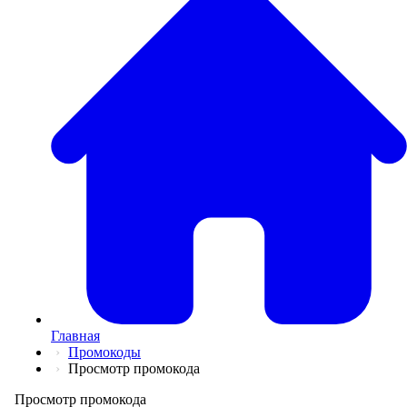
💅
Красота и Ух
👕
Одежда и Об
📖
Онлайн обуч
✈️
Отдых, Тури
🏬
Гипермаркет
🛍
Маркетплей
🍱
Доставка ед
💳
Подписки
💵
Финансы
💻
Электроника
📚
Книги
💐️
Цветы
📦
Прочее
Главная
Промокоды
Просмотр промокода
Просмотр промокода