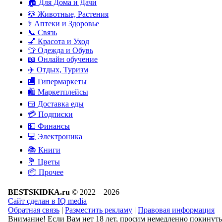
🏠
Для Дома и Дачи
🐶
Животные, Растения
⚕
Аптеки и Здоровье
📞
Связь
💅
Красота и Уход
👕
Одежда и Обувь
📖
Онлайн обучение
✈️
Отдых, Туризм
🏬
Гипермаркеты
🛍
Маркетплейсы
🍱
Доставка еды
💳
Подписки
💵
Финансы
💻
Электроника
📚
Книги
💐️
Цветы
📦
Прочее
BESTSKIDKA.ru
© 2022—2026
Сайт сделан в IQ media
Обратная связь
|
Разместить рекламу
|
Правовая информация
Внимание! Если Вам нет 18 лет, просим немедленно покинуть