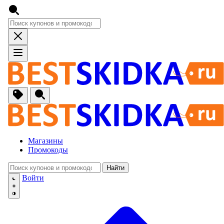
Магазины
Промокоды
Найти
🚙
Авто, Мото
Войти
🔌
Бытовая тех
🏠
Для Дома и 
🐶
Животные, Р
⚕
Аптеки и Здо
📞
Связь