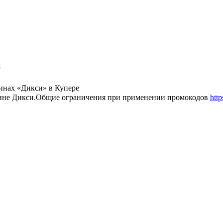
и
зинах «Дикси» в Купере
азине Дикси.Общие ограничения при применении промокодов
http