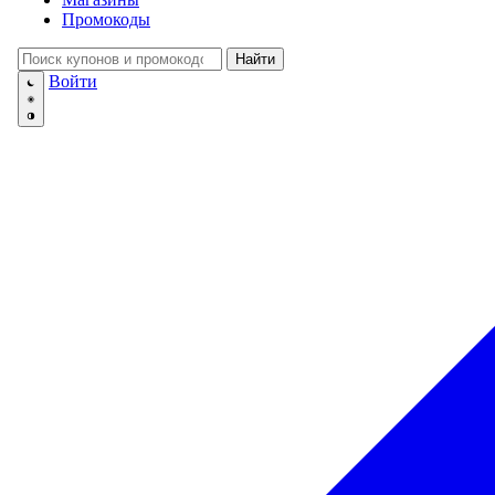
💅
Красота и Ух
Промокоды
👕
Одежда и Об
📖
Онлайн обуч
Найти
✈️
Отдых, Тури
Войти
🏬
Гипермаркет
🛍
Маркетплей
🍱
Доставка ед
💳
Подписки
💵
Финансы
💻
Электроника
📚
Книги
💐️
Цветы
📦
Прочее