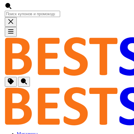
🚙
Авто, Мото
🔌
Бытовая тех
🏠
Для Дома и 
🐶
Животные, Р
⚕
Аптеки и Здо
📞
Связь
Магазины