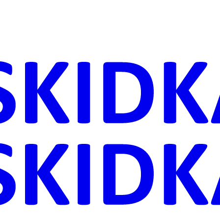
ника
Дачи
астения
ровье