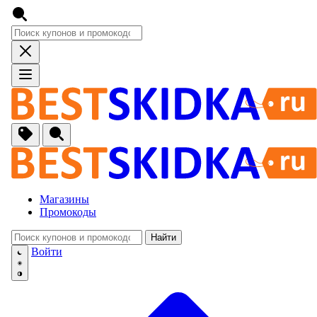
Магазины
Промокоды
Найти
🚙
Авто, Мото
Войти
🔌
Бытовая тех
🏠
Для Дома и 
🐶
Животные, Р
⚕
Аптеки и Здо
📞
Связь