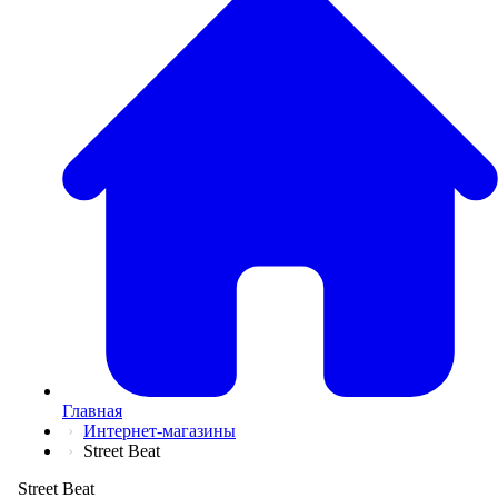
💅
Красота и Ух
👕
Одежда и Об
📖
Онлайн обуч
✈️
Отдых, Тури
🏬
Гипермаркет
🛍
Маркетплей
🍱
Доставка ед
💳
Подписки
💵
Финансы
💻
Электроника
📚
Книги
💐️
Цветы
📦
Прочее
Главная
Интернет-магазины
Street Beat
Street Beat