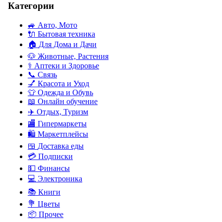
Категории
🚙
Авто, Мото
🔌
Бытовая техника
🏠
Для Дома и Дачи
🐶
Животные, Растения
⚕
Аптеки и Здоровье
📞
Связь
💅
Красота и Уход
👕
Одежда и Обувь
📖
Онлайн обучение
✈️
Отдых, Туризм
🏬
Гипермаркеты
🛍
Маркетплейсы
🍱
Доставка еды
💳
Подписки
💵
Финансы
💻
Электроника
📚
Книги
💐️
Цветы
📦
Прочее