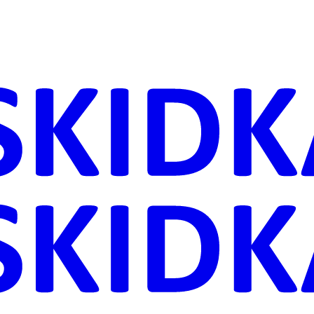
ника
Дачи
астения
ровье