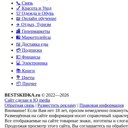
📞
Связь
💅
Красота и Уход
👕
Одежда и Обувь
📖
Онлайн обучение
✈️
Отдых, Туризм
🏬
Гипермаркеты
🛍
Маркетплейсы
🍱
Доставка еды
💳
Подписки
💵
Финансы
💻
Электроника
📚
Книги
💐️
Цветы
📦
Прочее
BESTSKIDKA.ru
© 2022—2026
Сайт сделан в IQ media
Обратная связь
|
Разместить рекламу
|
Правовая информация
Внимание! Если Вам нет 18 лет, просим немедленно покинуть
Размещённая на сайте информация носит справочный характер
Все отображаемые на сайте товарные знаки, логотипы и слог
Продолжая просмотр этого сайта, Вы соглашаетесь на обрабо