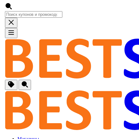
🚙
Авто, Мото
🔌
Бытовая тех
🏠
Для Дома и 
🐶
Животные, Р
⚕
Аптеки и Здо
📞
Связь
Магазины