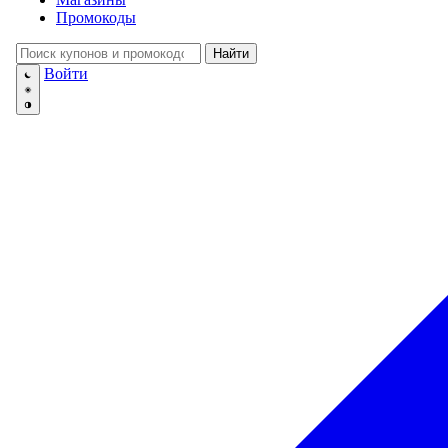
💅
Красота и Ух
Промокоды
👕
Одежда и Об
📖
Онлайн обуч
Найти
✈️
Отдых, Тури
Войти
🏬
Гипермаркет
🛍
Маркетплей
🍱
Доставка ед
💳
Подписки
💵
Финансы
💻
Электроника
📚
Книги
💐️
Цветы
📦
Прочее