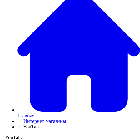
💅
Красота и Ух
👕
Одежда и Об
📖
Онлайн обуч
✈️
Отдых, Тури
🏬
Гипермаркет
🛍
Маркетплей
🍱
Доставка ед
💳
Подписки
💵
Финансы
💻
Электроника
📚
Книги
💐️
Цветы
📦
Прочее
Главная
Интернет-магазины
YouTalk
YouTalk