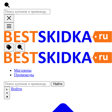
Магазины
Промокоды
Найти
🚙
Авто, Мото
Войти
🔌
Бытовая тех
🏠
Для Дома и 
🐶
Животные, Р
⚕
Аптеки и Здо
📞
Связь