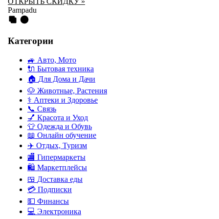
ОТКРЫТЬ СКИДКУ »
Pampadu
Категории
🚙
Авто, Мото
🔌
Бытовая техника
🏠
Для Дома и Дачи
🐶
Животные, Растения
⚕
Аптеки и Здоровье
📞
Связь
💅
Красота и Уход
👕
Одежда и Обувь
📖
Онлайн обучение
✈️
Отдых, Туризм
🏬
Гипермаркеты
🛍
Маркетплейсы
🍱
Доставка еды
💳
Подписки
💵
Финансы
💻
Электроника