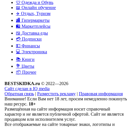
👕
Одежда и Обувь
📖
Онлайн обучение
✈️
Отдых, Туризм
🏬
Гипермаркеты
🛍
Маркетплейсы
🍱
Доставка еды
💳
Подписки
💵
Финансы
💻
Электроника
📚
Книги
💐️
Цветы
📦
Прочее
BESTSKIDKA.ru
© 2022—2026
Сайт сделан в IQ media
Обратная связь
|
Разместить рекламу
|
Правовая информация
Внимание! Если Вам нет 18 лет, просим немедленно покинуть
наш ресурс.
18+
Размещённая на сайте информация носит справочный
характер и не является публичной офертой. Сайт не является
продавцом или исполнителем услуг.
Все отображаемые на сайте товарные знаки, логотипы и