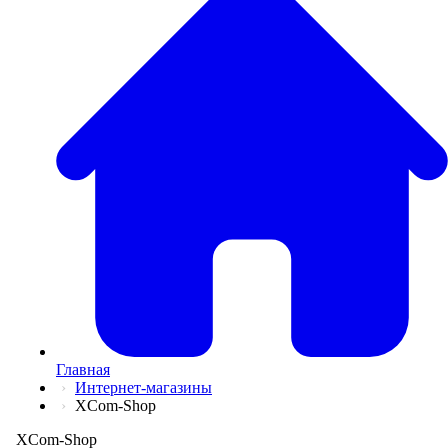
💅
Красота и Ух
👕
Одежда и Об
📖
Онлайн обуч
✈️
Отдых, Тури
🏬
Гипермаркет
🛍
Маркетплей
🍱
Доставка ед
💳
Подписки
💵
Финансы
💻
Электроника
📚
Книги
💐️
Цветы
📦
Прочее
Главная
Интернет-магазины
XCom-Shop
XCom-Shop