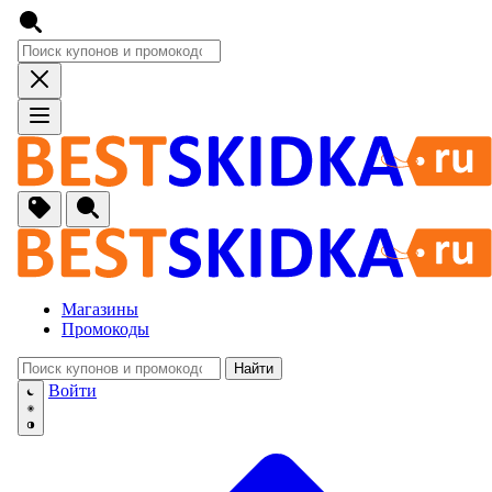
Магазины
Промокоды
Найти
🚙
Авто, Мото
Войти
🔌
Бытовая тех
🏠
Для Дома и 
🐶
Животные, Р
⚕
Аптеки и Здо
📞
Связь