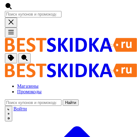
Магазины
Промокоды
Найти
🚙
Авто, Мото
Войти
🔌
Бытовая тех
🏠
Для Дома и 
🐶
Животные, Р
⚕
Аптеки и Здо
📞
Связь