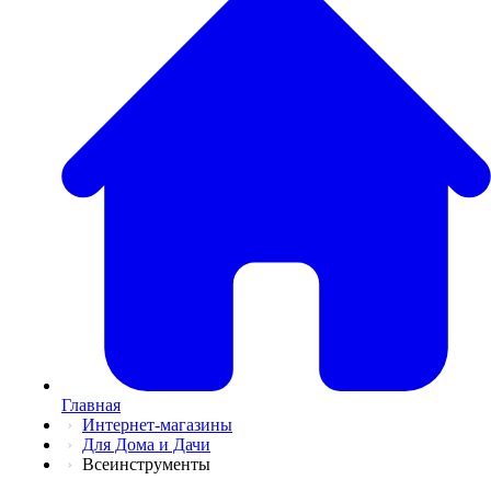
💅
Красота и Ух
👕
Одежда и Об
📖
Онлайн обуч
✈️
Отдых, Тури
🏬
Гипермаркет
🛍
Маркетплей
🍱
Доставка ед
💳
Подписки
💵
Финансы
💻
Электроника
📚
Книги
💐️
Цветы
📦
Прочее
Главная
Интернет-магазины
Для Дома и Дачи
Всеинструменты