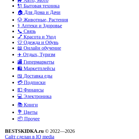
🚙
Авто, Мото
🔌
Бытовая техника
🏠
Для Дома и Дачи
🐶
Животные, Растения
⚕
Аптеки и Здоровье
📞
Связь
💅
Красота и Уход
👕
Одежда и Обувь
📖
Онлайн обучение
✈️
Отдых, Туризм
🏬
Гипермаркеты
🛍
Маркетплейсы
🍱
Доставка еды
💳
Подписки
💵
Финансы
💻
Электроника
📚
Книги
💐️
Цветы
📦
Прочее
BESTSKIDKA.ru
© 2022—2026
Сайт сделан в IQ media