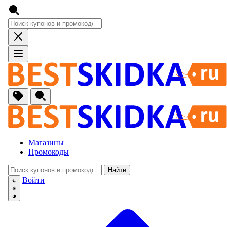
Магазины
Промокоды
Найти
🚙
Авто, Мото
Войти
🔌
Бытовая тех
🏠
Для Дома и 
🐶
Животные, Р
⚕
Аптеки и Здо
📞
Связь