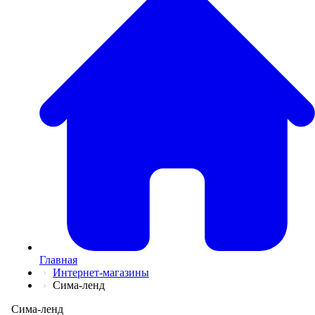
💅
Красота и Ух
👕
Одежда и Об
📖
Онлайн обуч
✈️
Отдых, Тури
🏬
Гипермаркет
🛍
Маркетплей
🍱
Доставка ед
💳
Подписки
💵
Финансы
💻
Электроника
📚
Книги
💐️
Цветы
📦
Прочее
Главная
Интернет-магазины
Сима-ленд
Сима-ленд