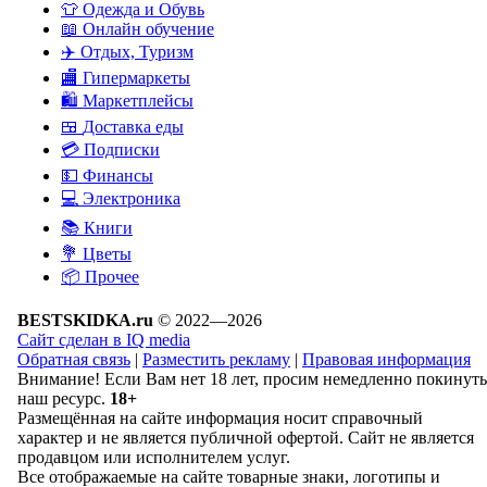
👕
Одежда и Обувь
📖
Онлайн обучение
✈️
Отдых, Туризм
🏬
Гипермаркеты
🛍
Маркетплейсы
🍱
Доставка еды
💳
Подписки
💵
Финансы
💻
Электроника
📚
Книги
💐️
Цветы
📦
Прочее
BESTSKIDKA.ru
© 2022—2026
Сайт сделан в IQ media
Обратная связь
|
Разместить рекламу
|
Правовая информация
Внимание! Если Вам нет 18 лет, просим немедленно покинуть
наш ресурс.
18+
Размещённая на сайте информация носит справочный
характер и не является публичной офертой. Сайт не является
продавцом или исполнителем услуг.
Все отображаемые на сайте товарные знаки, логотипы и