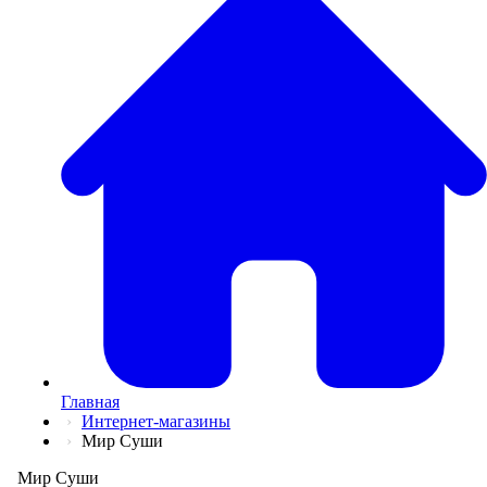
💅
Красота и Ух
👕
Одежда и Об
📖
Онлайн обуч
✈️
Отдых, Тури
🏬
Гипермаркет
🛍
Маркетплей
🍱
Доставка ед
💳
Подписки
💵
Финансы
💻
Электроника
📚
Книги
💐️
Цветы
📦
Прочее
Главная
Интернет-магазины
Мир Суши
Мир Суши