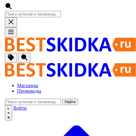
Магазины
Промокоды
Найти
🚙
Авто, Мото
Войти
🔌
Бытовая тех
🏠
Для Дома и 
🐶
Животные, Р
⚕
Аптеки и Здо
📞
Связь