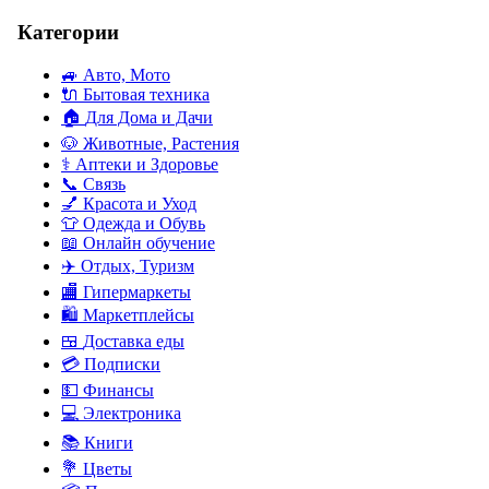
Категории
🚙
Авто, Мото
🔌
Бытовая техника
🏠
Для Дома и Дачи
🐶
Животные, Растения
⚕
Аптеки и Здоровье
📞
Связь
💅
Красота и Уход
👕
Одежда и Обувь
📖
Онлайн обучение
✈️
Отдых, Туризм
🏬
Гипермаркеты
🛍
Маркетплейсы
🍱
Доставка еды
💳
Подписки
💵
Финансы
💻
Электроника
📚
Книги
💐️
Цветы