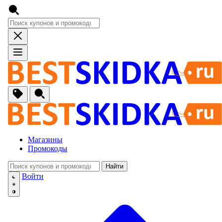
Магазины
Промокоды
Найти
🚙
Авто, Мото
Войти
🔌
Бытовая тех
🏠
Для Дома и 
🐶
Животные, Р
⚕
Аптеки и Здо
📞
Связь