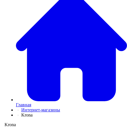
💅
Красота и Ух
👕
Одежда и Об
📖
Онлайн обуч
✈️
Отдых, Тури
🏬
Гипермаркет
🛍
Маркетплей
🍱
Доставка ед
💳
Подписки
💵
Финансы
💻
Электроника
📚
Книги
💐️
Цветы
📦
Прочее
Главная
Интернет-магазины
Krona
Krona