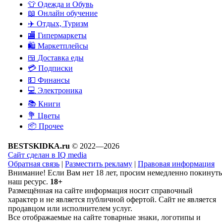
👕
Одежда и Обувь
📖
Онлайн обучение
✈️
Отдых, Туризм
🏬
Гипермаркеты
🛍
Маркетплейсы
🍱
Доставка еды
💳
Подписки
💵
Финансы
💻
Электроника
📚
Книги
💐️
Цветы
📦
Прочее
BESTSKIDKA.ru
© 2022—2026
Сайт сделан в IQ media
Обратная связь
|
Разместить рекламу
|
Правовая информация
Внимание! Если Вам нет 18 лет, просим немедленно покинуть
наш ресурс.
18+
Размещённая на сайте информация носит справочный
характер и не является публичной офертой. Сайт не является
продавцом или исполнителем услуг.
Все отображаемые на сайте товарные знаки, логотипы и