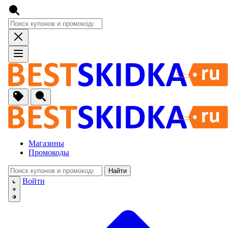
Магазины
Промокоды
Найти
🚙
Авто, Мото
Войти
🔌
Бытовая тех
🏠
Для Дома и 
🐶
Животные, Р
⚕
Аптеки и Здо
📞
Связь