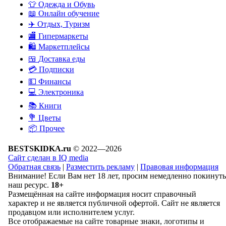
👕
Одежда и Обувь
📖
Онлайн обучение
✈️
Отдых, Туризм
🏬
Гипермаркеты
🛍
Маркетплейсы
🍱
Доставка еды
💳
Подписки
💵
Финансы
💻
Электроника
📚
Книги
💐️
Цветы
📦
Прочее
BESTSKIDKA.ru
© 2022—2026
Сайт сделан в IQ media
Обратная связь
|
Разместить рекламу
|
Правовая информация
Внимание! Если Вам нет 18 лет, просим немедленно покинуть
наш ресурс.
18+
Размещённая на сайте информация носит справочный
характер и не является публичной офертой. Сайт не является
продавцом или исполнителем услуг.
Все отображаемые на сайте товарные знаки, логотипы и