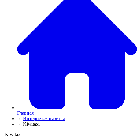
💅
Красота и Ух
👕
Одежда и Об
📖
Онлайн обуч
✈️
Отдых, Тури
🏬
Гипермаркет
🛍
Маркетплей
🍱
Доставка ед
💳
Подписки
💵
Финансы
💻
Электроника
📚
Книги
💐️
Цветы
📦
Прочее
Главная
Интернет-магазины
Kiwitaxi
Kiwitaxi