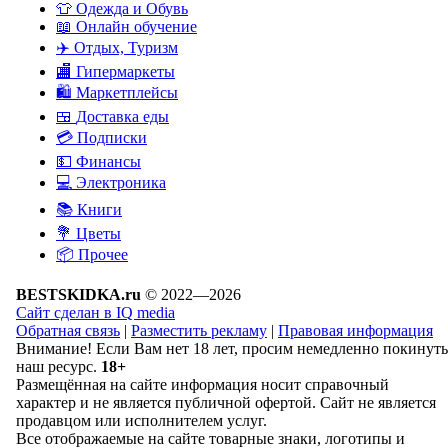
👕
Одежда и Обувь
📖
Онлайн обучение
✈️
Отдых, Туризм
🏬
Гипермаркеты
🛍
Маркетплейсы
🍱
Доставка еды
💳
Подписки
💵
Финансы
💻
Электроника
📚
Книги
💐️
Цветы
📦
Прочее
BESTSKIDKA.ru
© 2022—2026
Сайт сделан в IQ media
Обратная связь
|
Разместить рекламу
|
Правовая информация
Внимание! Если Вам нет 18 лет, просим немедленно покинуть
наш ресурс.
18+
Размещённая на сайте информация носит справочный
характер и не является публичной офертой. Сайт не является
продавцом или исполнителем услуг.
Все отображаемые на сайте товарные знаки, логотипы и