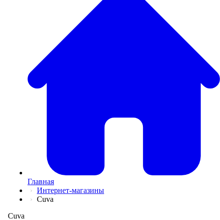
💅
Красота и Ух
👕
Одежда и Об
📖
Онлайн обуч
✈️
Отдых, Тури
🏬
Гипермаркет
🛍
Маркетплей
🍱
Доставка ед
💳
Подписки
💵
Финансы
💻
Электроника
📚
Книги
💐️
Цветы
📦
Прочее
Главная
Интернет-магазины
Cuva
Cuva