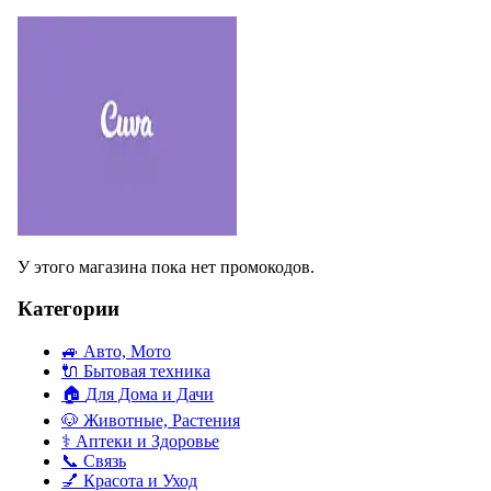
У этого магазина пока нет промокодов.
Категории
🚙
Авто, Мото
🔌
Бытовая техника
🏠
Для Дома и Дачи
🐶
Животные, Растения
⚕
Аптеки и Здоровье
📞
Связь
💅
Красота и Уход