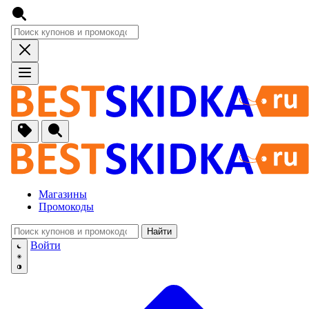
Магазины
Промокоды
Найти
🚙
Авто, Мото
Войти
🔌
Бытовая тех
🏠
Для Дома и 
🐶
Животные, Р
⚕
Аптеки и Здо
📞
Связь