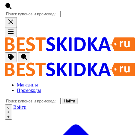
Магазины
Промокоды
Найти
🚙
Авто, Мото
Войти
🔌
Бытовая тех
🏠
Для Дома и 
🐶
Животные, Р
⚕
Аптеки и Здо
📞
Связь