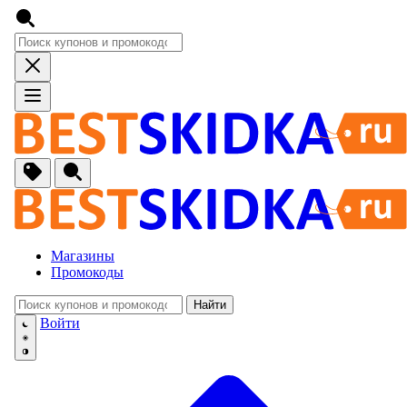
Магазины
Промокоды
Найти
🚙
Авто, Мото
Войти
🔌
Бытовая тех
🏠
Для Дома и 
🐶
Животные, Р
⚕
Аптеки и Здо
📞
Связь