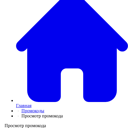
💅
Красота и Ух
👕
Одежда и Об
📖
Онлайн обуч
✈️
Отдых, Тури
🏬
Гипермаркет
🛍
Маркетплей
🍱
Доставка ед
💳
Подписки
💵
Финансы
💻
Электроника
📚
Книги
💐️
Цветы
📦
Прочее
Главная
Промокоды
Просмотр промокода
Просмотр промокода