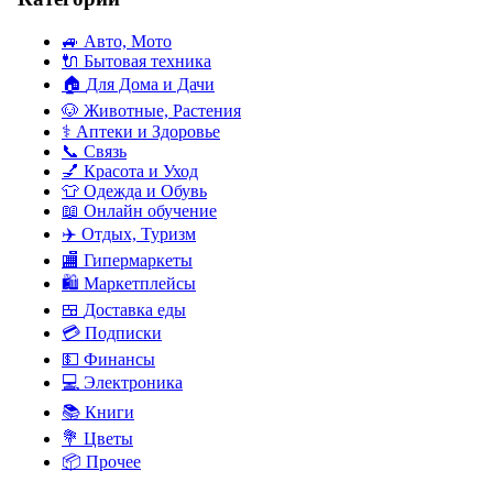
🚙
Авто, Мото
🔌
Бытовая техника
🏠
Для Дома и Дачи
🐶
Животные, Растения
⚕
Аптеки и Здоровье
📞
Связь
💅
Красота и Уход
👕
Одежда и Обувь
📖
Онлайн обучение
✈️
Отдых, Туризм
🏬
Гипермаркеты
🛍
Маркетплейсы
🍱
Доставка еды
💳
Подписки
💵
Финансы
💻
Электроника
📚
Книги
💐️
Цветы
📦
Прочее