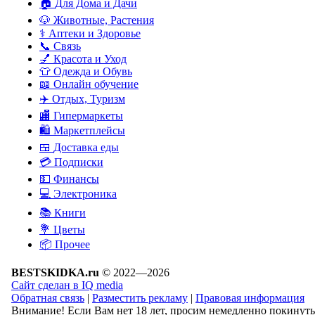
🏠
Для Дома и Дачи
🐶
Животные, Растения
⚕
Аптеки и Здоровье
📞
Связь
💅
Красота и Уход
👕
Одежда и Обувь
📖
Онлайн обучение
✈️
Отдых, Туризм
🏬
Гипермаркеты
🛍
Маркетплейсы
🍱
Доставка еды
💳
Подписки
💵
Финансы
💻
Электроника
📚
Книги
💐️
Цветы
📦
Прочее
BESTSKIDKA.ru
© 2022—2026
Сайт сделан в IQ media
Обратная связь
|
Разместить рекламу
|
Правовая информация
Внимание! Если Вам нет 18 лет, просим немедленно покинуть