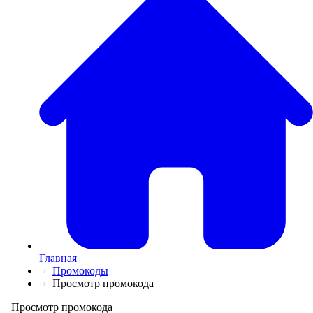
💅
Красота и Ух
👕
Одежда и Об
📖
Онлайн обуч
✈️
Отдых, Тури
🏬
Гипермаркет
🛍
Маркетплей
🍱
Доставка ед
💳
Подписки
💵
Финансы
💻
Электроника
📚
Книги
💐️
Цветы
📦
Прочее
Главная
Промокоды
Просмотр промокода
Просмотр промокода