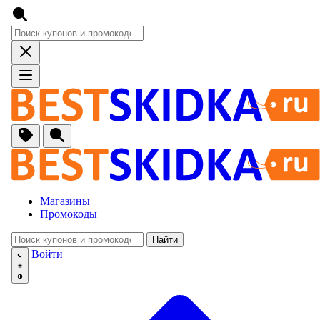
Магазины
Промокоды
Найти
🚙
Авто, Мото
Войти
🔌
Бытовая тех
🏠
Для Дома и 
🐶
Животные, Р
⚕
Аптеки и Здо
📞
Связь