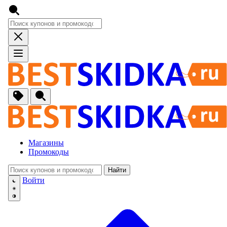
Магазины
Промокоды
Найти
🚙
Авто, Мото
Войти
🔌
Бытовая тех
🏠
Для Дома и 
🐶
Животные, Р
⚕
Аптеки и Здо
📞
Связь