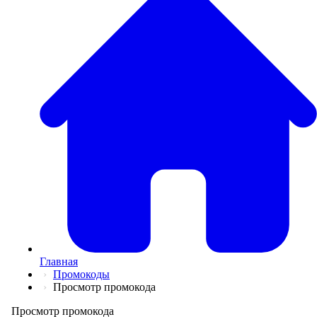
💅
Красота и Ух
👕
Одежда и Об
📖
Онлайн обуч
✈️
Отдых, Тури
🏬
Гипермаркет
🛍
Маркетплей
🍱
Доставка ед
💳
Подписки
💵
Финансы
💻
Электроника
📚
Книги
💐️
Цветы
📦
Прочее
Главная
Промокоды
Просмотр промокода
Просмотр промокода