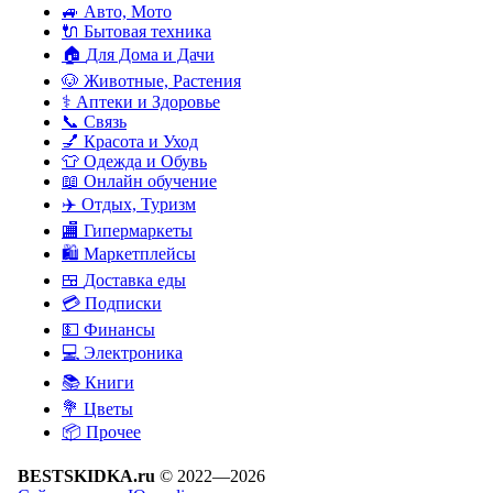
🚙
Авто, Мото
🔌
Бытовая техника
🏠
Для Дома и Дачи
🐶
Животные, Растения
⚕
Аптеки и Здоровье
📞
Связь
💅
Красота и Уход
👕
Одежда и Обувь
📖
Онлайн обучение
✈️
Отдых, Туризм
🏬
Гипермаркеты
🛍
Маркетплейсы
🍱
Доставка еды
💳
Подписки
💵
Финансы
💻
Электроника
📚
Книги
💐️
Цветы
📦
Прочее
BESTSKIDKA.ru
© 2022—2026