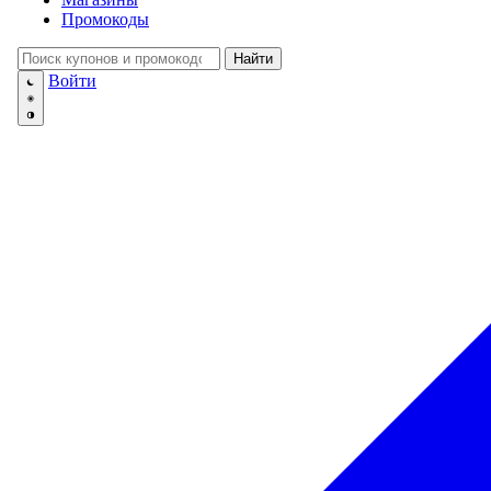
💅
Красота и Ух
Промокоды
👕
Одежда и Об
📖
Онлайн обуч
Найти
✈️
Отдых, Тури
Войти
🏬
Гипермаркет
🛍
Маркетплей
🍱
Доставка ед
💳
Подписки
💵
Финансы
💻
Электроника
📚
Книги
💐️
Цветы
📦
Прочее