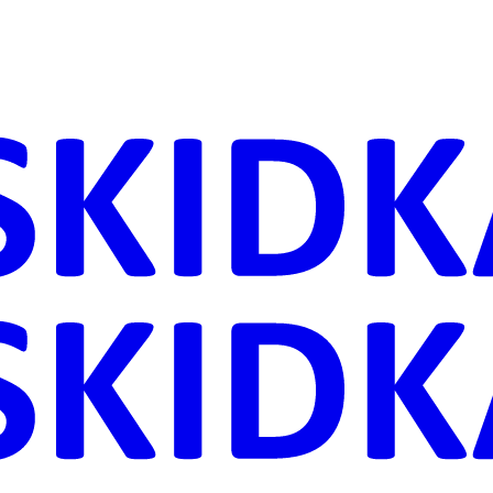
ника
Дачи
астения
ровье