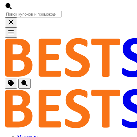
🚙
Авто, Мото
🔌
Бытовая тех
🏠
Для Дома и 
🐶
Животные, Р
⚕
Аптеки и Здо
📞
Связь
Магазины