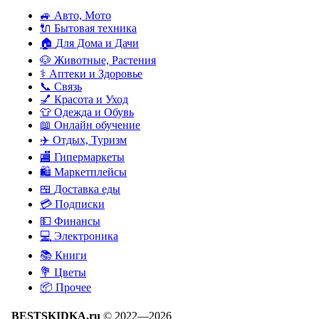
🚙
Авто, Мото
🔌
Бытовая техника
🏠
Для Дома и Дачи
🐶
Животные, Растения
⚕
Аптеки и Здоровье
📞
Связь
💅
Красота и Уход
👕
Одежда и Обувь
📖
Онлайн обучение
✈️
Отдых, Туризм
🏬
Гипермаркеты
🛍
Маркетплейсы
🍱
Доставка еды
💳
Подписки
💵
Финансы
💻
Электроника
📚
Книги
💐️
Цветы
📦
Прочее
BESTSKIDKA.ru
© 2022—2026