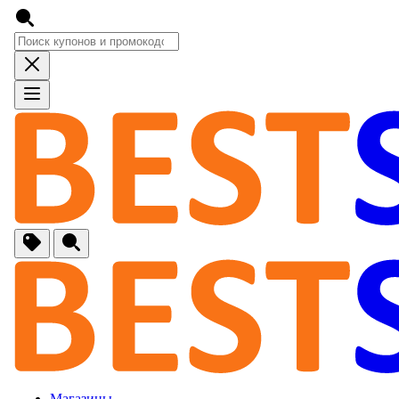
🚙
Авто, Мото
🔌
Бытовая тех
🏠
Для Дома и 
🐶
Животные, Р
⚕
Аптеки и Здо
📞
Связь
Магазины