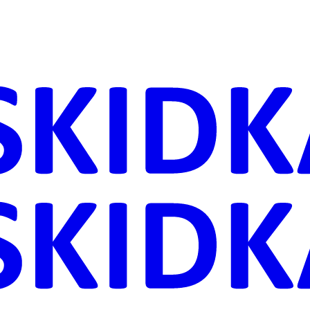
ника
Дачи
астения
ровье