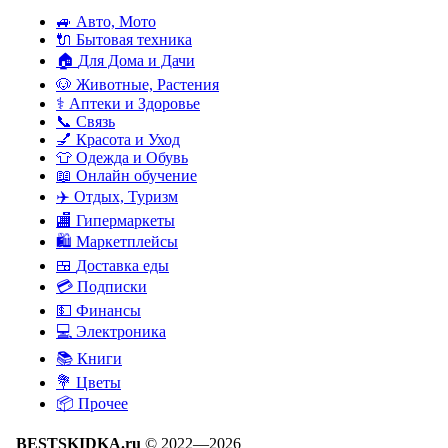
🚙
Авто, Мото
🔌
Бытовая техника
🏠
Для Дома и Дачи
🐶
Животные, Растения
⚕
Аптеки и Здоровье
📞
Связь
💅
Красота и Уход
👕
Одежда и Обувь
📖
Онлайн обучение
✈️
Отдых, Туризм
🏬
Гипермаркеты
🛍
Маркетплейсы
🍱
Доставка еды
💳
Подписки
💵
Финансы
💻
Электроника
📚
Книги
💐️
Цветы
📦
Прочее
BESTSKIDKA.ru
© 2022—2026