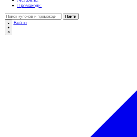
💅
Красота и Ух
Промокоды
👕
Одежда и Об
📖
Онлайн обуч
Найти
✈️
Отдых, Тури
Войти
🏬
Гипермаркет
🛍
Маркетплей
🍱
Доставка ед
💳
Подписки
💵
Финансы
💻
Электроника
📚
Книги
💐️
Цветы
📦
Прочее