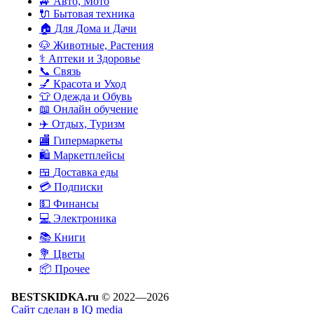
🚙
Авто, Мото
🔌
Бытовая техника
🏠
Для Дома и Дачи
🐶
Животные, Растения
⚕
Аптеки и Здоровье
📞
Связь
💅
Красота и Уход
👕
Одежда и Обувь
📖
Онлайн обучение
✈️
Отдых, Туризм
🏬
Гипермаркеты
🛍
Маркетплейсы
🍱
Доставка еды
💳
Подписки
💵
Финансы
💻
Электроника
📚
Книги
💐️
Цветы
📦
Прочее
BESTSKIDKA.ru
© 2022—2026
Сайт сделан в IQ media