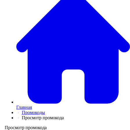
💅
Красота и Ух
👕
Одежда и Об
📖
Онлайн обуч
✈️
Отдых, Тури
🏬
Гипермаркет
🛍
Маркетплей
🍱
Доставка ед
💳
Подписки
💵
Финансы
💻
Электроника
📚
Книги
💐️
Цветы
📦
Прочее
Главная
Промокоды
Просмотр промокода
Просмотр промокода