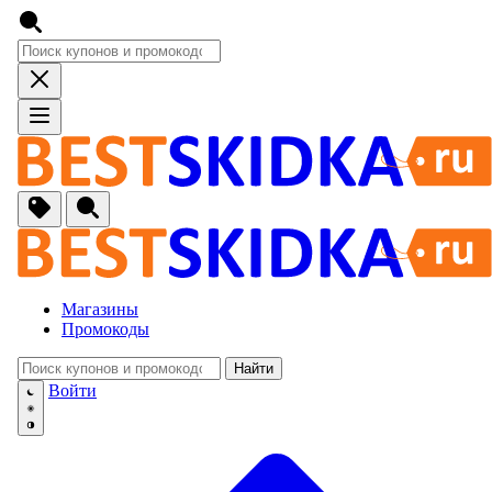
Магазины
Промокоды
Найти
🚙
Авто, Мото
Войти
🔌
Бытовая тех
🏠
Для Дома и 
🐶
Животные, Р
⚕
Аптеки и Здо
📞
Связь