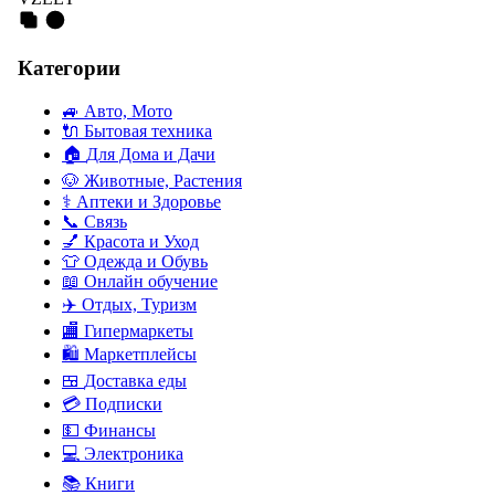
Категории
🚙
Авто, Мото
🔌
Бытовая техника
🏠
Для Дома и Дачи
🐶
Животные, Растения
⚕
Аптеки и Здоровье
📞
Связь
💅
Красота и Уход
👕
Одежда и Обувь
📖
Онлайн обучение
✈️
Отдых, Туризм
🏬
Гипермаркеты
🛍
Маркетплейсы
🍱
Доставка еды
💳
Подписки
💵
Финансы
💻
Электроника
📚
Книги