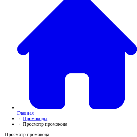
💅
Красота и Ух
👕
Одежда и Об
📖
Онлайн обуч
✈️
Отдых, Тури
🏬
Гипермаркет
🛍
Маркетплей
🍱
Доставка ед
💳
Подписки
💵
Финансы
💻
Электроника
📚
Книги
💐️
Цветы
📦
Прочее
Главная
Промокоды
Просмотр промокода
Просмотр промокода