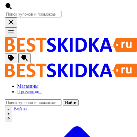
Магазины
Промокоды
Найти
🚙
Авто, Мото
Войти
🔌
Бытовая тех
🏠
Для Дома и 
🐶
Животные, Р
⚕
Аптеки и Здо
📞
Связь