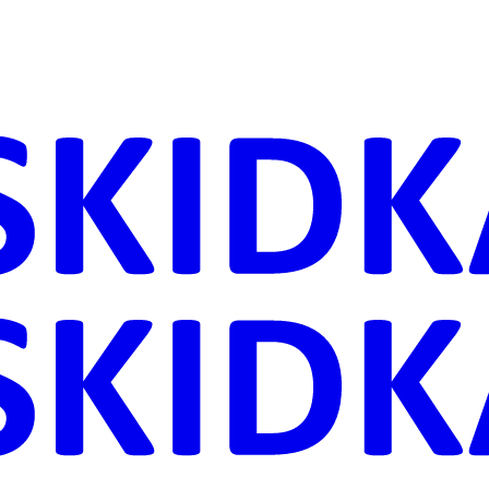
ника
Дачи
астения
ровье