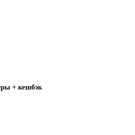
гры + кешбэк