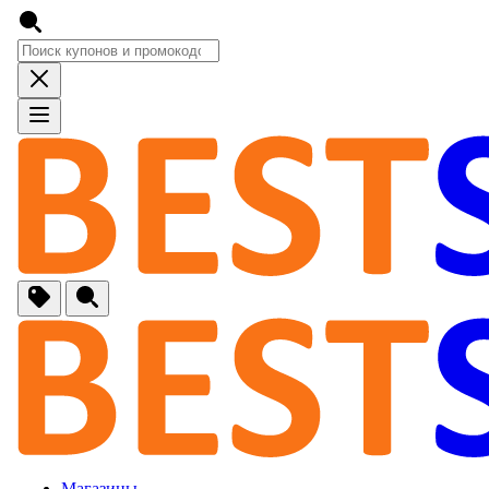
🚙
Авто, Мото
🔌
Бытовая тех
🏠
Для Дома и 
🐶
Животные, Р
⚕
Аптеки и Здо
📞
Связь
Магазины