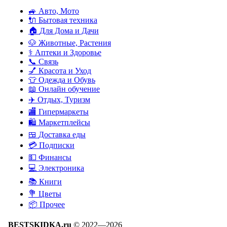
🚙
Авто, Мото
🔌
Бытовая техника
🏠
Для Дома и Дачи
🐶
Животные, Растения
⚕
Аптеки и Здоровье
📞
Связь
💅
Красота и Уход
👕
Одежда и Обувь
📖
Онлайн обучение
✈️
Отдых, Туризм
🏬
Гипермаркеты
🛍
Маркетплейсы
🍱
Доставка еды
💳
Подписки
💵
Финансы
💻
Электроника
📚
Книги
💐️
Цветы
📦
Прочее
BESTSKIDKA.ru
© 2022—2026