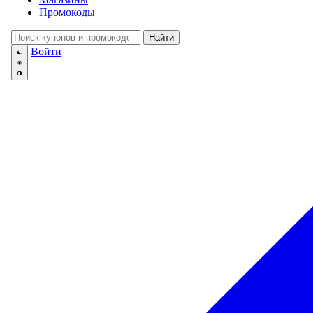
💅
Красота и Ух
Промокоды
👕
Одежда и Об
📖
Онлайн обуч
Найти
✈️
Отдых, Тури
Войти
🏬
Гипермаркет
🛍
Маркетплей
🍱
Доставка ед
💳
Подписки
💵
Финансы
💻
Электроника
📚
Книги
💐️
Цветы
📦
Прочее