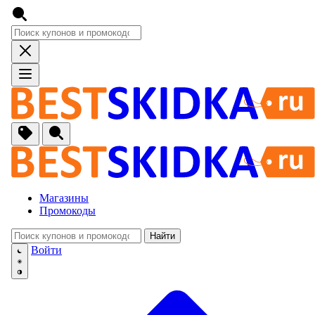
Магазины
Промокоды
Найти
🚙
Авто, Мото
Войти
🔌
Бытовая тех
🏠
Для Дома и 
🐶
Животные, Р
⚕
Аптеки и Здо
📞
Связь