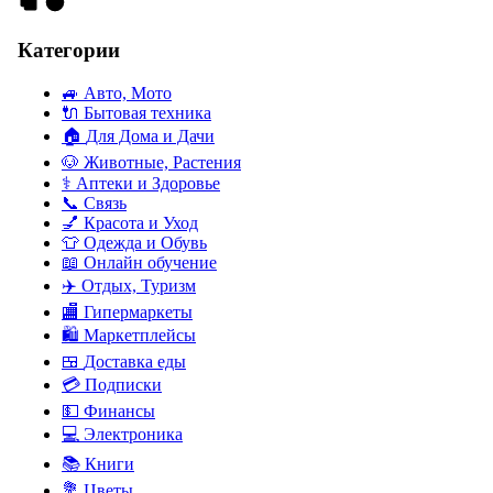
Категории
🚙
Авто, Мото
🔌
Бытовая техника
🏠
Для Дома и Дачи
🐶
Животные, Растения
⚕
Аптеки и Здоровье
📞
Связь
💅
Красота и Уход
👕
Одежда и Обувь
📖
Онлайн обучение
✈️
Отдых, Туризм
🏬
Гипермаркеты
🛍
Маркетплейсы
🍱
Доставка еды
💳
Подписки
💵
Финансы
💻
Электроника
📚
Книги
💐️
Цветы