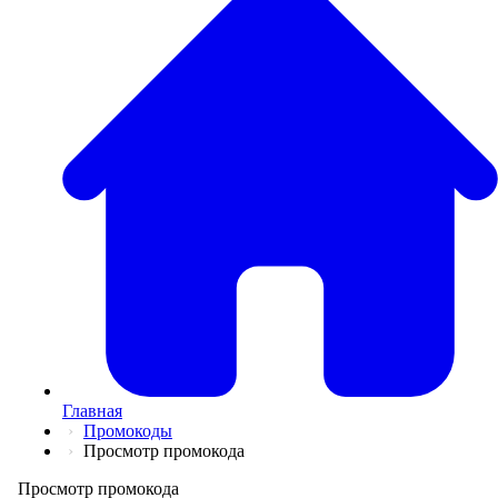
💅
Красота и Ух
👕
Одежда и Об
📖
Онлайн обуч
✈️
Отдых, Тури
🏬
Гипермаркет
🛍
Маркетплей
🍱
Доставка ед
💳
Подписки
💵
Финансы
💻
Электроника
📚
Книги
💐️
Цветы
📦
Прочее
Главная
Промокоды
Просмотр промокода
Просмотр промокода