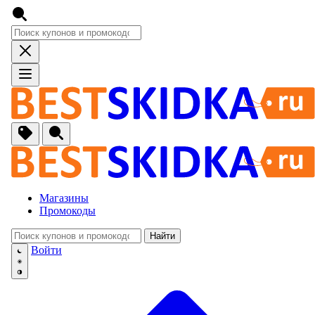
Магазины
Промокоды
Найти
🚙
Авто, Мото
Войти
🔌
Бытовая тех
🏠
Для Дома и 
🐶
Животные, Р
⚕
Аптеки и Здо
📞
Связь