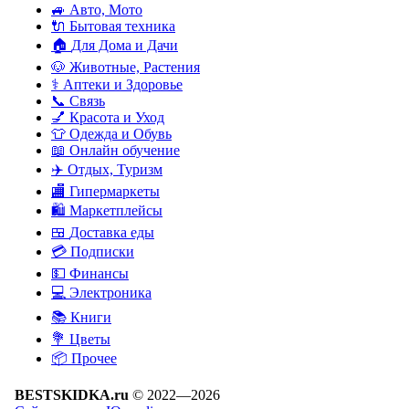
🚙
Авто, Мото
🔌
Бытовая техника
🏠
Для Дома и Дачи
🐶
Животные, Растения
⚕
Аптеки и Здоровье
📞
Связь
💅
Красота и Уход
👕
Одежда и Обувь
📖
Онлайн обучение
✈️
Отдых, Туризм
🏬
Гипермаркеты
🛍
Маркетплейсы
🍱
Доставка еды
💳
Подписки
💵
Финансы
💻
Электроника
📚
Книги
💐️
Цветы
📦
Прочее
BESTSKIDKA.ru
© 2022—2026