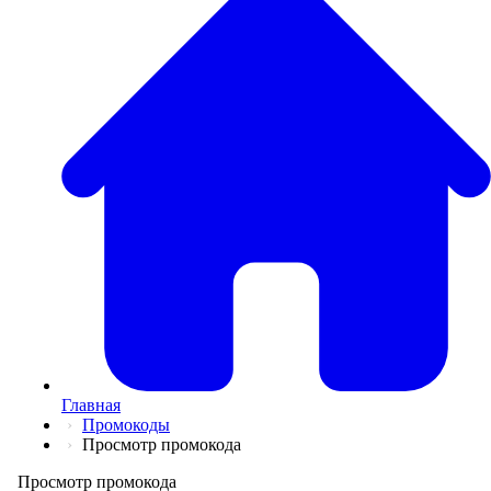
💅
Красота и Ух
👕
Одежда и Об
📖
Онлайн обуч
✈️
Отдых, Тури
🏬
Гипермаркет
🛍
Маркетплей
🍱
Доставка ед
💳
Подписки
💵
Финансы
💻
Электроника
📚
Книги
💐️
Цветы
📦
Прочее
Главная
Промокоды
Просмотр промокода
Просмотр промокода