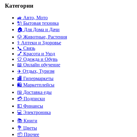
Категории
🚙
Авто, Мото
🔌
Бытовая техника
🏠
Для Дома и Дачи
🐶
Животные, Растения
⚕
Аптеки и Здоровье
📞
Связь
💅
Красота и Уход
👕
Одежда и Обувь
📖
Онлайн обучение
✈️
Отдых, Туризм
🏬
Гипермаркеты
🛍
Маркетплейсы
🍱
Доставка еды
💳
Подписки
💵
Финансы
💻
Электроника
📚
Книги
💐️
Цветы
📦
Прочее