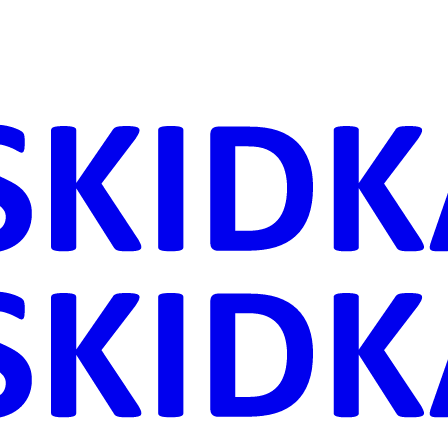
ника
Дачи
астения
ровье