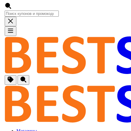
🚙
Авто, Мото
🔌
Бытовая тех
🏠
Для Дома и 
🐶
Животные, Р
⚕
Аптеки и Здо
📞
Связь
Магазины