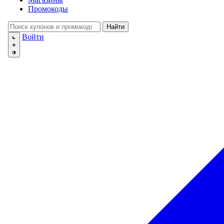
💅
Красота и Ух
Промокоды
👕
Одежда и Об
📖
Онлайн обуч
Найти
✈️
Отдых, Тури
Войти
🏬
Гипермаркет
🛍
Маркетплей
🍱
Доставка ед
💳
Подписки
💵
Финансы
💻
Электроника
📚
Книги
💐️
Цветы
📦
Прочее